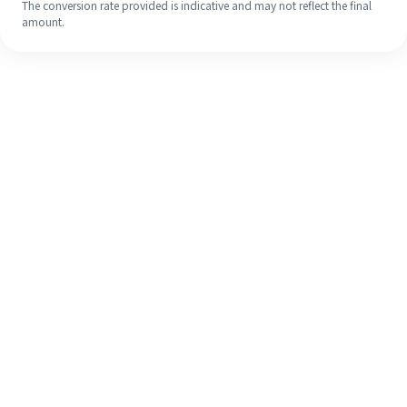
The conversion rate provided is indicative and may not reflect the final
amount.
Meskipun ini baru pertama kalinya,
selesaikan pengiriman uang ke luar
negeri dengan mudah dalam 4
langkah sederhana.