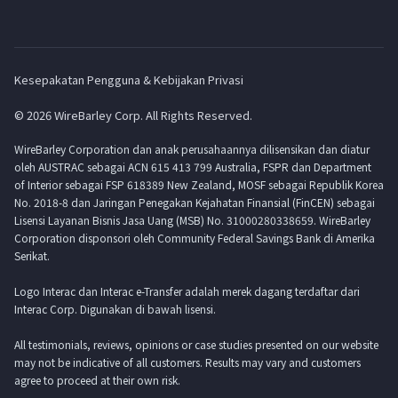
Kesepakatan Pengguna & Kebijakan Privasi
© 2026 WireBarley Corp. All Rights Reserved.
WireBarley Corporation dan anak perusahaannya dilisensikan dan diatur
oleh AUSTRAC sebagai ACN 615 413 799 Australia, FSPR dan Department
of Interior sebagai FSP 618389 New Zealand, MOSF sebagai Republik Korea
No. 2018-8 dan Jaringan Penegakan Kejahatan Finansial (FinCEN) sebagai
Lisensi Layanan Bisnis Jasa Uang (MSB) No. 31000280338659. WireBarley
Corporation disponsori oleh Community Federal Savings Bank di Amerika
Serikat.
Logo Interac dan Interac e-Transfer adalah merek dagang terdaftar dari
Interac Corp. Digunakan di bawah lisensi.
All testimonials, reviews, opinions or case studies presented on our website
may not be indicative of all customers. Results may vary and customers
agree to proceed at their own risk.