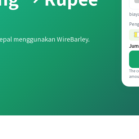
biay
Pen
epal menggunakan WireBarley.
Jum
The c
amou