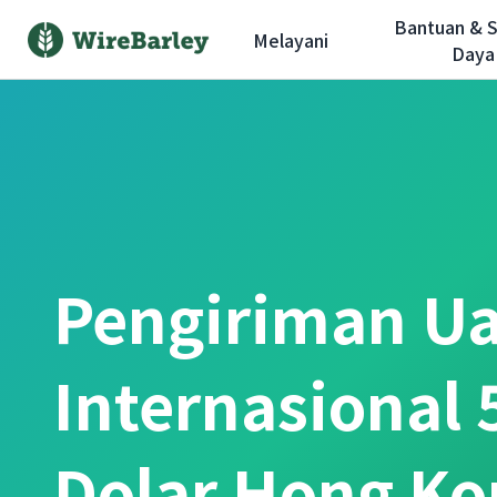
Bantuan & 
Melayani
Daya
Pengiriman U
Internasional
Dolar Hong K