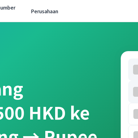
Sumber
Perusahaan
ang
 500 HKD ke
ong → Rupee