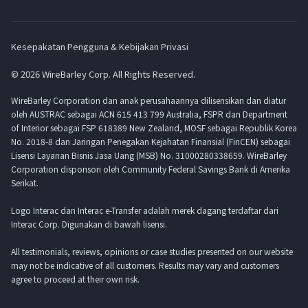
Kesepakatan Pengguna & Kebijakan Privasi
© 2026 WireBarley Corp. All Rights Reserved.
WireBarley Corporation dan anak perusahaannya dilisensikan dan diatur
oleh AUSTRAC sebagai ACN 615 413 799 Australia, FSPR dan Department
of Interior sebagai FSP 618389 New Zealand, MOSF sebagai Republik Korea
No. 2018-8 dan Jaringan Penegakan Kejahatan Finansial (FinCEN) sebagai
Lisensi Layanan Bisnis Jasa Uang (MSB) No. 31000280338659. WireBarley
Corporation disponsori oleh Community Federal Savings Bank di Amerika
Serikat.
Logo Interac dan Interac e-Transfer adalah merek dagang terdaftar dari
Interac Corp. Digunakan di bawah lisensi.
All testimonials, reviews, opinions or case studies presented on our website
may not be indicative of all customers. Results may vary and customers
agree to proceed at their own risk.