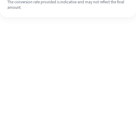
The conversion rate provided is indicative and may not reflect the final
amount.
Meskipun ini baru pertama kalinya,
selesaikan pengiriman uang ke luar
negeri dengan mudah dalam 4
langkah sederhana.