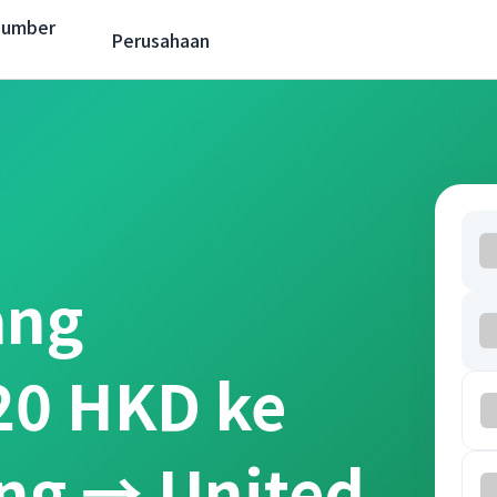
Sumber
Perusahaan
ang
 20 HKD ke
ng → United