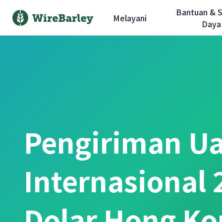
Bantuan & 
Melayani
Daya
Pengiriman U
Internasional
Dolar Hong Ko