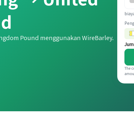
nd
biay
Pen
Kingdom Pound menggunakan WireBarley.
Jum
The c
amou