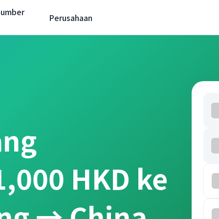
Sumber
Perusahaan
ang
 1,000 HKD ke
ng → China