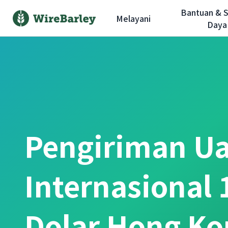
Bantuan & 
Melayani
Daya
Pengiriman U
Internasional
Dolar Hong Ko