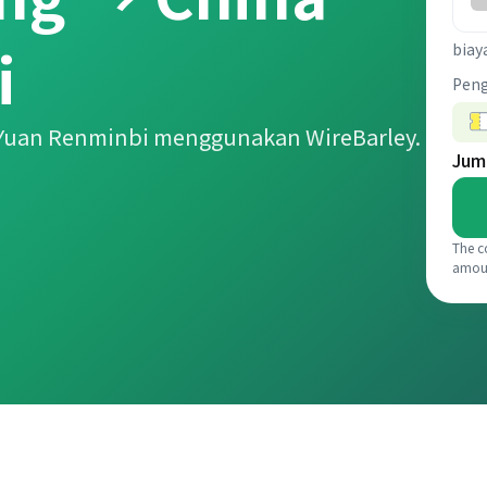
i
biay
Pen
 Yuan Renminbi menggunakan WireBarley.
Jum
The c
amou