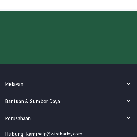
Coba WireBarley sekarang!
Melayani
Bantuan & Sumber Daya
Perusahaan
Hubungi kami
help@wirebarley.com