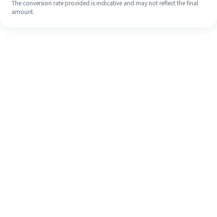
The conversion rate provided is indicative and may not reflect the final
amount.
Meskipun ini baru pertama kalinya,
selesaikan pengiriman uang ke luar
negeri dengan mudah dalam 4
langkah sederhana.