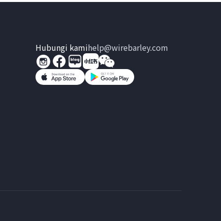
Hubungi kami
help@wirebarley.com