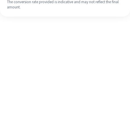
The conversion rate provided is indicative and may not reflect the final
amount.
Meskipun ini baru pertama kalinya,
selesaikan pengiriman uang ke luar
negeri dengan mudah dalam 4
langkah sederhana.