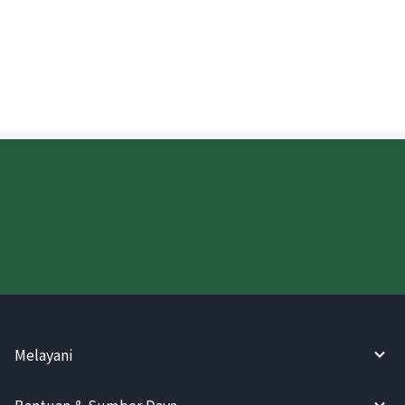
Apakah penerima harus membayar
pajak saat mengirim uang ke Vietnam?
Coba WireBarley sekarang!
Melayani