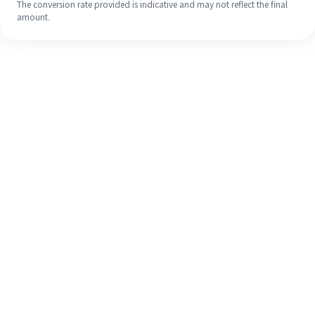
The conversion rate provided is indicative and may not reflect the final
amount.
Meskipun ini baru pertama kalinya,
selesaikan pengiriman uang ke luar
negeri dengan mudah dalam 4
langkah sederhana.