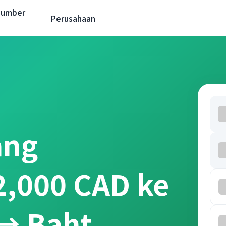
Sumber
Perusahaan
ang
2,000 CAD ke
→ Baht