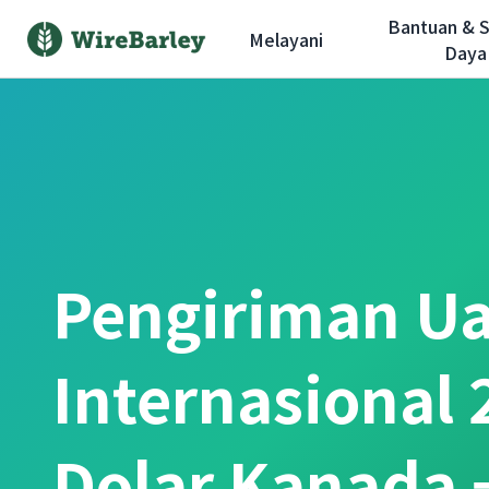
Bantuan & 
Melayani
Daya
Pengiriman U
Internasional 
Dolar Kanada 