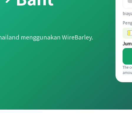
biay
Pen
hailand menggunakan WireBarley.
Jum
The c
amou