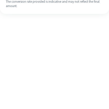
The conversion rate provided is indicative and may not reflect the final
amount.
Meskipun ini baru pertama kalinya,
selesaikan pengiriman uang ke luar
negeri dengan mudah dalam 4
langkah sederhana.