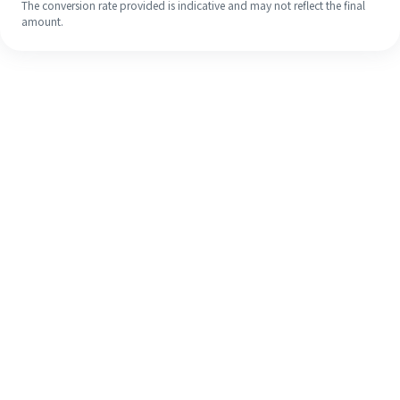
The conversion rate provided is indicative and may not reflect the final
amount.
Meskipun ini baru pertama kalinya,
selesaikan pengiriman uang ke luar
negeri dengan mudah dalam 4
langkah sederhana.