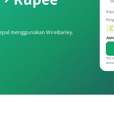
biay
Pen
epal menggunakan WireBarley.
Jum
The c
amou