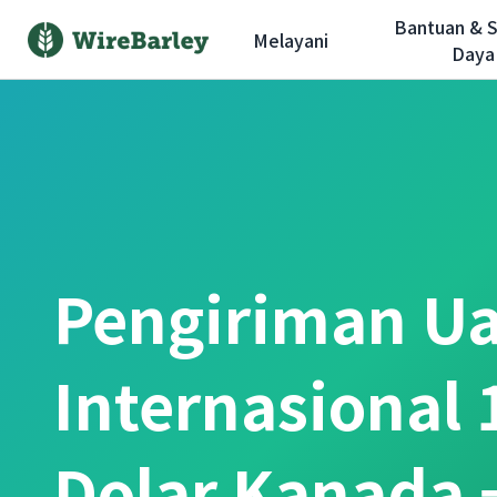
Bantuan & 
Melayani
Daya
Pengiriman U
Internasional 
Dolar Kanada