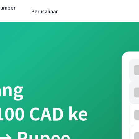
Sumber
Perusahaan
ang
100 CAD ke
 → Rupee