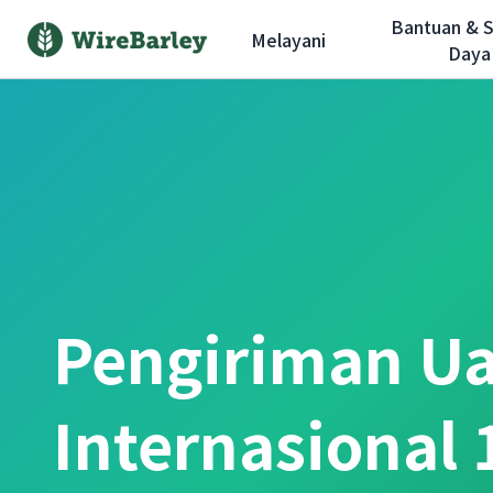
Bantuan & 
Melayani
Daya
Pengiriman U
Internasional 