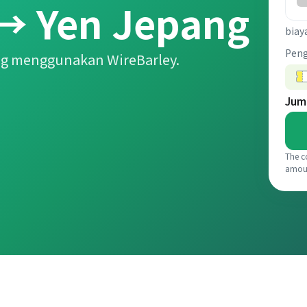
→ Yen Jepang
biay
Pen
ng menggunakan WireBarley.
Jum
The c
amou