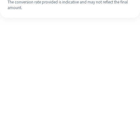
The conversion rate provided is indicative and may not reflect the final
amount.
Meskipun ini baru pertama kalinya,
selesaikan pengiriman uang ke luar
negeri dengan mudah dalam 4
langkah sederhana.