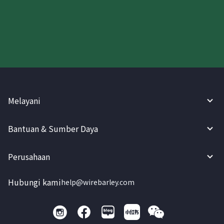
Coba WireBarley sekarang!
Melayani
Bantuan & Sumber Daya
Perusahaan
Hubungi kami
help@wirebarley.com