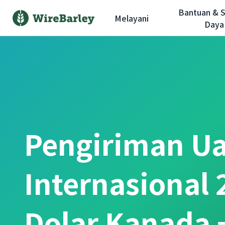
Bantuan & 
Melayani
Daya
Pengiriman U
Internasional 
Dolar Kanada 