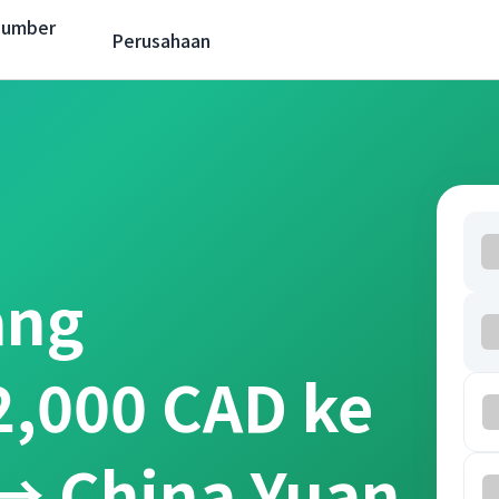
Sumber
Perusahaan
ang
2,000 CAD ke
→ China Yuan