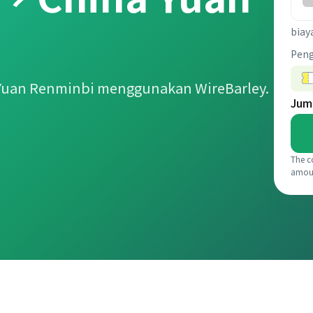
biay
Pen
 Yuan Renminbi menggunakan WireBarley.
Jum
The c
amou