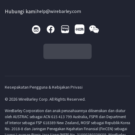
Hubungi kami
help@wirebarley.com
Kesepakatan Pengguna & Kebijakan Privasi
© 2026 WireBarley Corp. All Rights Reserved.
WireBarley Corporation dan anak perusahaannya dilisensikan dan diatur
oleh AUSTRAC sebagai ACN 615 413 799 Australia, FSPR dan Department
of Interior sebagai FSP 618389 New Zealand, MOSF sebagai Republik Korea
No. 2018-8 dan Jaringan Penegakan Kejahatan Finansial (FinCEN) sebagai
Lisensi Layanan Bisnis Jasa Uang (MSB) No. 31000280338659. WireBarley