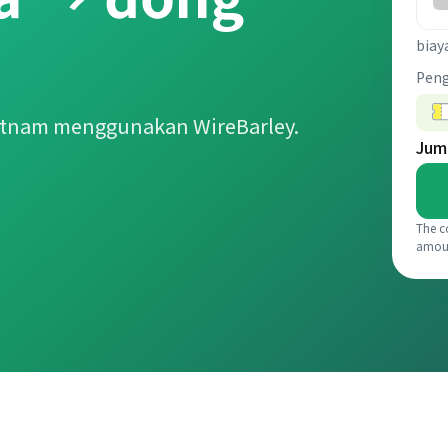
biay
Pen
etnam menggunakan WireBarley.
Jum
The c
amou