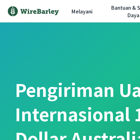
Bantuan & 
Melayani
Daya
Pengiriman U
Internasional
Dollar Austral