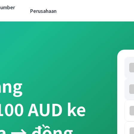
Sumber
Perusahaan
ang
 100 AUD ke
ia → đồng