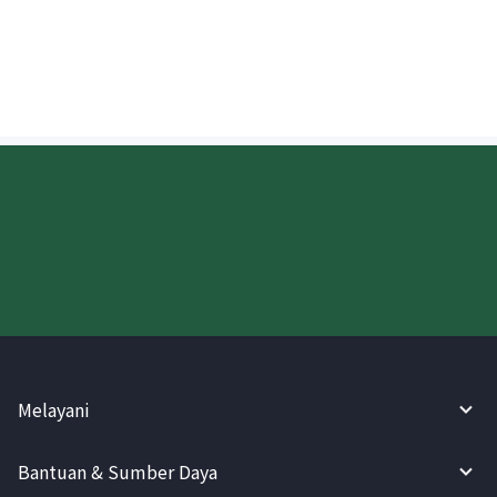
Kapan uang yang dikirim ke AS akan
disetorkan?
Coba WireBarley sekarang!
Melayani
Bantuan & Sumber Daya