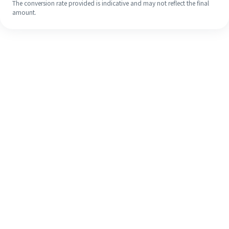
The conversion rate provided is indicative and may not reflect the final
amount.
Meskipun ini baru pertama kalinya,
selesaikan pengiriman uang ke luar
negeri dengan mudah dalam 4
langkah sederhana.