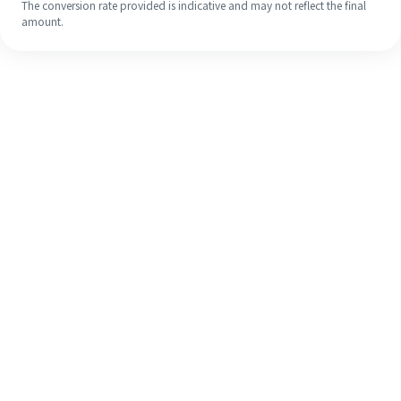
The conversion rate provided is indicative and may not reflect the final
amount.
Meskipun ini baru pertama kalinya,
selesaikan pengiriman uang ke luar
negeri dengan mudah dalam 4
langkah sederhana.