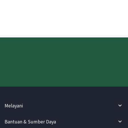
Kapan uang yang dikirim ke AS akan
disetorkan?
Coba WireBarley sekarang!
Melayani
Bantuan & Sumber Daya