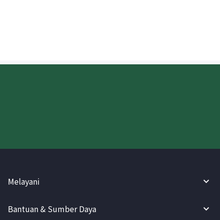
Kapan uang yang dikirim ke AS akan
disetorkan?
Coba WireBarley sekarang!
Melayani
Bantuan & Sumber Daya