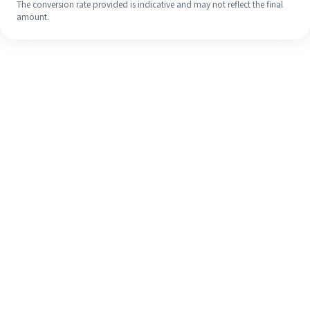
The conversion rate provided is indicative and may not reflect the final
amount.
Meskipun ini baru pertama kalinya,
selesaikan pengiriman uang ke luar
negeri dengan mudah dalam 4
langkah sederhana.