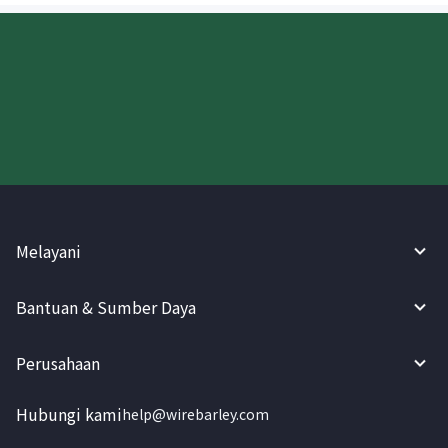
Coba WireBarley sekarang!
Melayani
Bantuan & Sumber Daya
Perusahaan
Hubungi kami
help@wirebarley.com