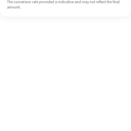
The conversion rate provided is indicative and may not reflect the final
amount.
Meskipun ini baru pertama kalinya,
selesaikan pengiriman uang ke luar
negeri dengan mudah dalam 4
langkah sederhana.