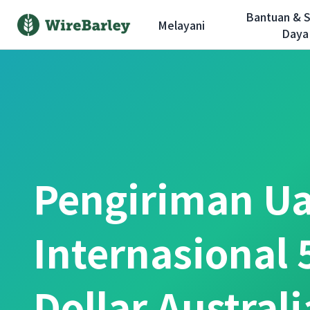
Bantuan & 
Melayani
Daya
Pengiriman U
Internasional 
Dollar Austral