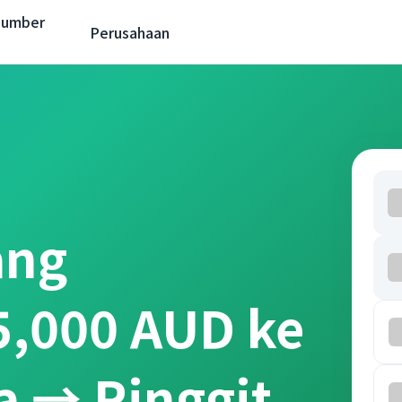
Sumber
Perusahaan
ang
5,000 AUD ke
ia → Ringgit