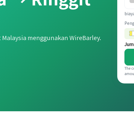
biay
Pen
t Malaysia menggunakan WireBarley.
Jum
The c
amou