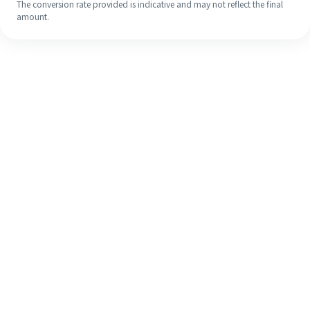
The conversion rate provided is indicative and may not reflect the final
amount.
Meskipun ini baru pertama kalinya,
selesaikan pengiriman uang ke luar
negeri dengan mudah dalam 4
langkah sederhana.