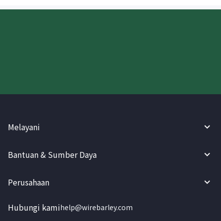
Coba WireBarley sekarang!
Melayani
Bantuan & Sumber Daya
Perusahaan
Hubungi kami
help@wirebarley.com