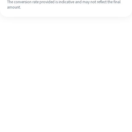
The conversion rate provided is indicative and may not reflect the final
amount.
Meskipun ini baru pertama kalinya,
selesaikan pengiriman uang ke luar
negeri dengan mudah dalam 4
langkah sederhana.