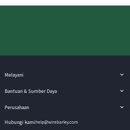
Coba WireBarley sekarang!
Melayani
Bantuan & Sumber Daya
Perusahaan
Hubungi kami
help@wirebarley.com