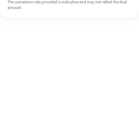
The conversion rate provided is indicative and may not reflect the final
amount.
Meskipun ini baru pertama kalinya,
selesaikan pengiriman uang ke luar
negeri dengan mudah dalam 4
langkah sederhana.