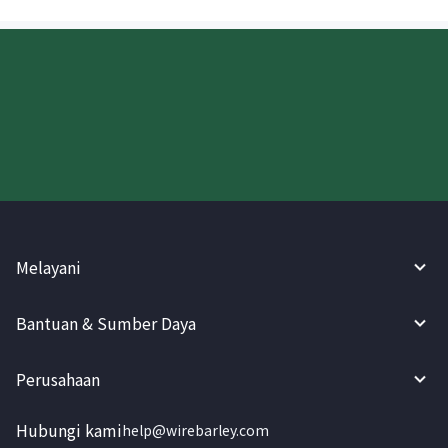
Coba WireBarley sekarang!
Melayani
Bantuan & Sumber Daya
Perusahaan
Hubungi kami
help@wirebarley.com