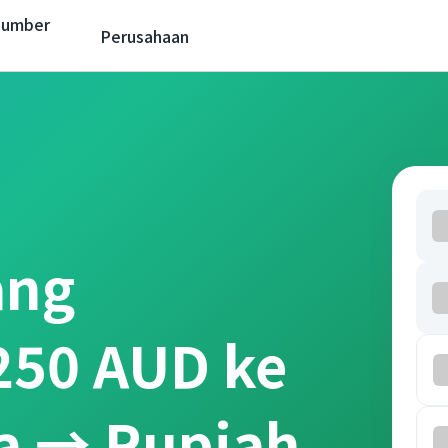
Sumber
Perusahaan
ang
 250 AUD ke
ia → Rupiah