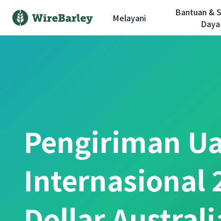
Bantuan & 
Melayani
Daya
Pengiriman U
Internasional
Dollar Austral