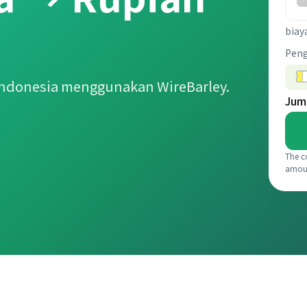
biay
Pen
Indonesia menggunakan WireBarley.
Jum
The c
amou