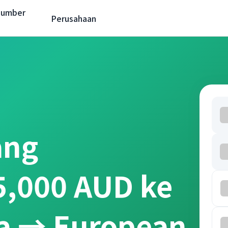
Sumber
Perusahaan
ang
5,000 AUD ke
ia → European