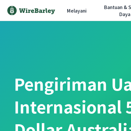
Bantuan & 
Melayani
Daya
Pengiriman U
Internasional 
Dollar Austral