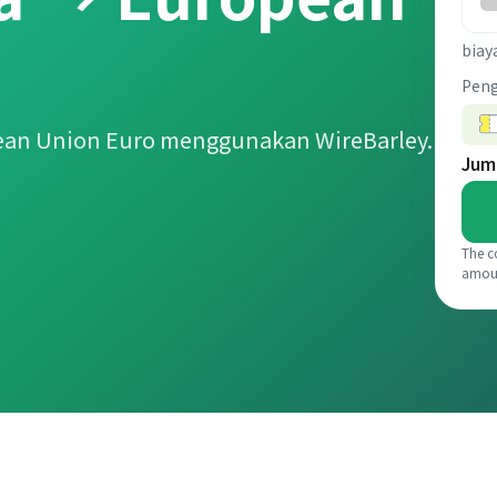
biay
Pen
ean Union Euro menggunakan WireBarley.
Jum
The c
amou