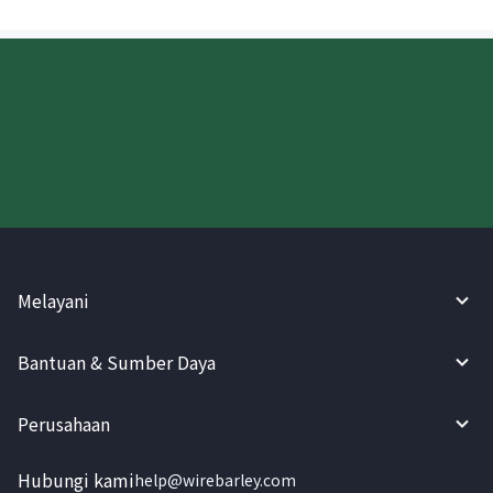
Coba WireBarley sekarang!
Melayani
Bantuan & Sumber Daya
Perusahaan
Hubungi kami
help@wirebarley.com