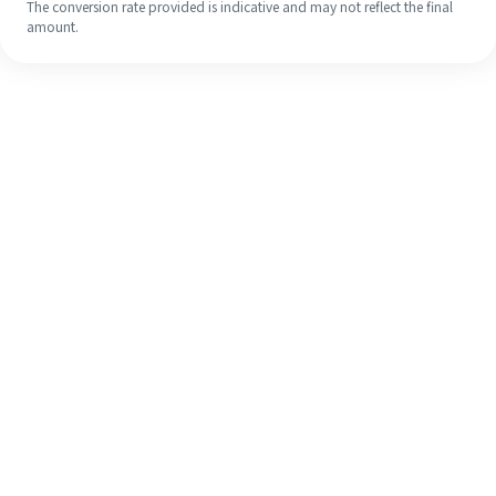
The conversion rate provided is indicative and may not reflect the final
amount.
Meskipun ini baru pertama kalinya,
selesaikan pengiriman uang ke luar
negeri dengan mudah dalam 4
langkah sederhana.