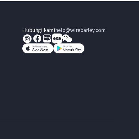
Hubungi kami
help@wirebarley.com