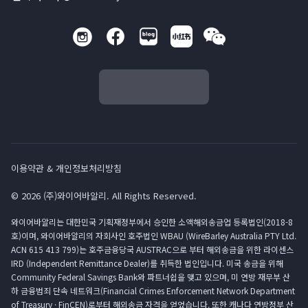
이용약관 & 개인정보처리방침
© 2026 (주)와이어바알리. All Rights Reserved.
와이어바알리는 대한민국 기획재정부에서 승인한 소액해외송금업 등록법인(2018-8
호)이며, 와이어바알리의 자회사인 호주법인 WBAU (WireBarley Australia PTY Ltd.
ACN 615 413 799)는 호주금융당국 AUSTRAC으로 부터 해외송금을 위한 라이센스
IRD (Independent Remittance Dealer)를 취득한 법인입니다. 미국 송금을 위해
Community Federal Savings Bank와 파트너쉽을 맺고 있으며, 미 연방 재무부 산
하 금융범죄 단속 네트워크(Financial Crimes Enforcement Network Department
of Treasury · FinCEN)로부터 해외송금 자격을 얻었습니다. 또한 캐나다 연방정부 산