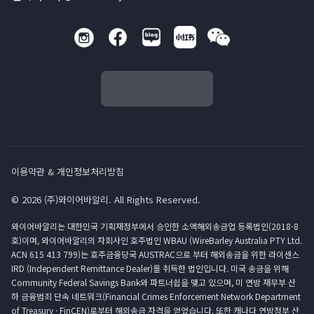
이용약관 & 개인정보처리방침
© 2026 (주)와이어바알리. All Rights Reserved.
와이어바알리는 대한민국 기획재정부에서 승인한 소액해외송금업 등록법인(2018-8
호)이며, 와이어바알리의 자회사인 호주법인 WBAU (WireBarley Australia PTY Ltd.
ACN 615 413 799)는 호주금융당국 AUSTRAC으로 부터 해외송금을 위한 라이센스
IRD (Independent Remittance Dealer)를 취득한 법인입니다. 미국 송금을 위해
Community Federal Savings Bank와 파트너쉽을 맺고 있으며, 미 연방 재무부 산
하 금융범죄 단속 네트워크(Financial Crimes Enforcement Network Department
of Treasury · FinCEN)로부터 해외송금 자격을 얻었습니다. 또한 캐나다 연방정부 산