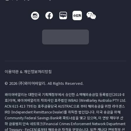
이용약관 & 개인정보처리방침
© 2026 (주)와이어바알리. All Rights Reserved.
와이어바알리는 대한민국 기획재정부에서 승인한 소액해외송금업 등록법인(2018-8
호)이며, 와이어바알리의 자회사인 호주법인 WBAU (WireBarley Australia PTY Ltd.
ACN 615 413 799)는 호주금융당국 AUSTRAC으로 부터 해외송금을 위한 라이센스
IRD (Independent Remittance Dealer)를 취득한 법인입니다. 미국 송금을 위해
Community Federal Savings Bank와 파트너쉽을 맺고 있으며, 미 연방 재무부 산
하 금융범죄 단속 네트워크(Financial Crimes Enforcement Network Department
of Treasury · FinCEN)로부터 해외송금 자격을 얻었습니다. 또한 캐나다 연방정부 산