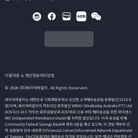
이용약관 & 개인정보처리방침
© 2026 (주)와이어바알리. All Rights Reserved.
와이어바알리는 대한민국 기획재정부에서 승인한 소액해외송금업 등록법인(2018-8
호)이며, 와이어바알리의 자회사인 호주법인 WBAU (WireBarley Australia PTY Ltd.
ACN 615 413 799)는 호주금융당국 AUSTRAC으로 부터 해외송금을 위한 라이센스
IRD (Independent Remittance Dealer)를 취득한 법인입니다. 미국 송금을 위해
Community Federal Savings Bank와 파트너쉽을 맺고 있으며, 미 연방 재무부 산
하 금융범죄 단속 네트워크(Financial Crimes Enforcement Network Department
of Treasury · FinCEN)로부터 해외송금 자격을 얻었습니다. 또한 캐나다 연방정부 산