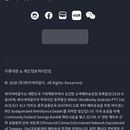
이용약관 & 개인정보처리방침
© 2026 (주)와이어바알리. All Rights Reserved.
와이어바알리는 대한민국 기획재정부에서 승인한 소액해외송금업 등록법인(2018-8
호)이며, 와이어바알리의 자회사인 호주법인 WBAU (WireBarley Australia PTY Ltd.
ACN 615 413 799)는 호주금융당국 AUSTRAC으로 부터 해외송금을 위한 라이센스
IRD (Independent Remittance Dealer)를 취득한 법인입니다. 미국 송금을 위해
Community Federal Savings Bank와 파트너쉽을 맺고 있으며, 미 연방 재무부 산
하 금융범죄 단속 네트워크(Financial Crimes Enforcement Network Department
of Treasury · FinCEN)로부터 해외송금 자격을 얻었습니다. 또한 캐나다 연방정부 산