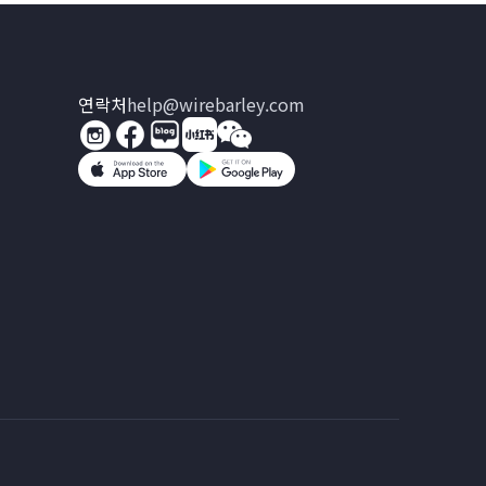
연락처
help@wirebarley.com