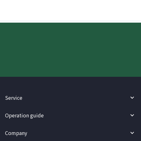
Try WireBarley now!
Service
Operation guide
Company