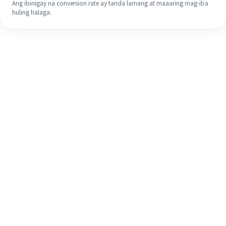
Ang ibinigay na conversion rate ay tanda lamang at maaaring mag-iba
huling halaga.
Kahit na ito ang iyong unang
pagkakataon, madaling tapusin ang
iyong pagpapadala sa ibang bansa
sa 4 na simpleng hakbang.