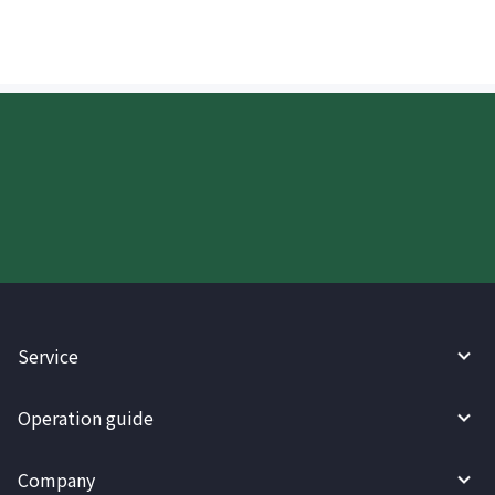
Try WireBarley now!
Service
Operation guide
Company