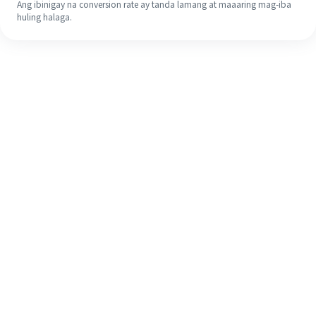
Ang ibinigay na conversion rate ay tanda lamang at maaaring mag-iba
huling halaga.
Kahit na ito ang iyong unang
pagkakataon, madaling tapusin ang
iyong pagpapadala sa ibang bansa
sa 4 na simpleng hakbang.