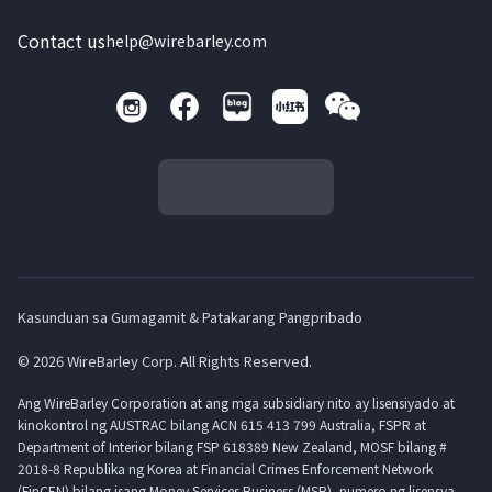
Contact us
help@wirebarley.com
Kasunduan sa Gumagamit & Patakarang Pangpribado
© 2026 WireBarley Corp. All Rights Reserved.
Ang WireBarley Corporation at ang mga subsidiary nito ay lisensiyado at
kinokontrol ng AUSTRAC bilang ACN 615 413 799 Australia, FSPR at
Department of Interior bilang FSP 618389 New Zealand, MOSF bilang #
2018-8 Republika ng Korea at Financial Crimes Enforcement Network
(FinCEN) bilang isang Money Services Business (MSB), numero ng lisensya