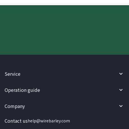
Try WireBarley now!
Service
Operation guide
Company
Contact us
help@wirebarley.com