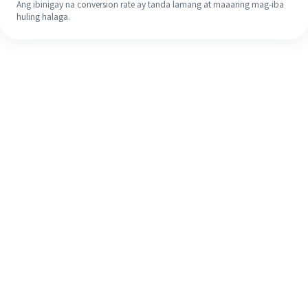
Ang ibinigay na conversion rate ay tanda lamang at maaaring mag-iba
huling halaga.
Kahit na ito ang iyong unang
pagkakataon, madaling tapusin ang
iyong pagpapadala sa ibang bansa
sa 4 na simpleng hakbang.