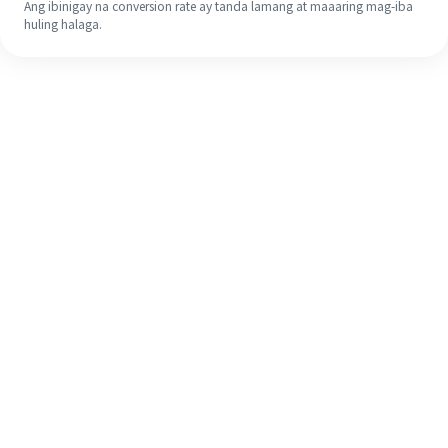
Ang ibinigay na conversion rate ay tanda lamang at maaaring mag-iba
huling halaga.
Kahit na ito ang iyong unang
pagkakataon, madaling tapusin ang
iyong pagpapadala sa ibang bansa
sa 4 na simpleng hakbang.