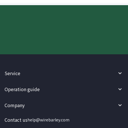
Try WireBarley now!
Service
Operation guide
Company
Contact us
help@wirebarley.com