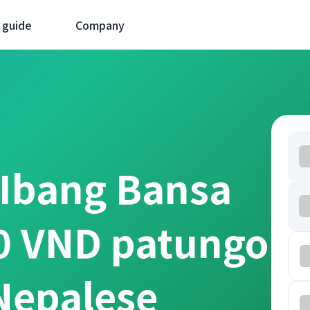
 guide
Company
 Ibang Bansa
0 VND patungo
epalese