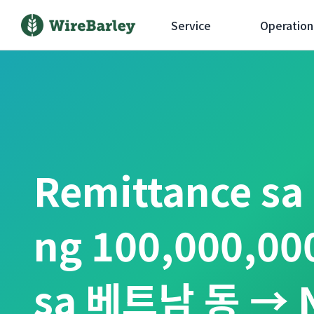
Service
Operation
Remittance sa
ng 100,000,00
sa 베트남 동 → N