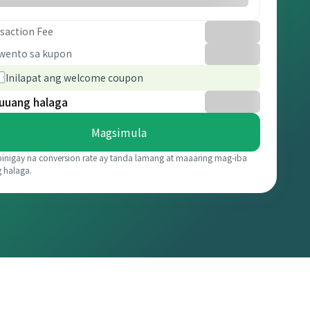
saction Fee
wento sa kupon
Inilapat ang welcome coupon
uuang halaga
Magsimula
binigay na conversion rate ay tanda lamang at maaaring mag-iba
g halaga.