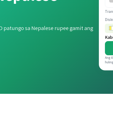
Tran
Disk
D patungo sa Nepalese rupee gamit ang
Kab
Ang i
hulin