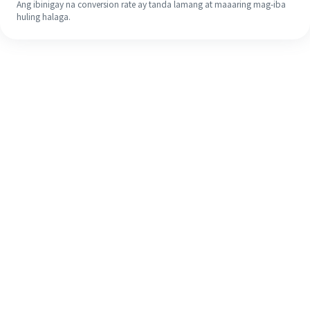
Ang ibinigay na conversion rate ay tanda lamang at maaaring mag-iba
huling halaga.
Kahit na ito ang iyong unang
pagkakataon, madaling tapusin ang
iyong pagpapadala sa ibang bansa
sa 4 na simpleng hakbang.