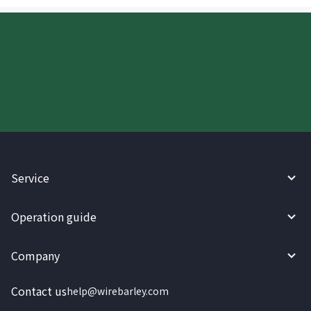
Try WireBarley now!
Service
Operation guide
Company
Contact us
help@wirebarley.com