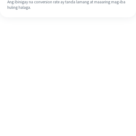
Ang ibinigay na conversion rate ay tanda lamang at maaaring mag-iba
huling halaga.
Kahit na ito ang iyong unang
pagkakataon, madaling tapusin ang
iyong pagpapadala sa ibang bansa
sa 4 na simpleng hakbang.