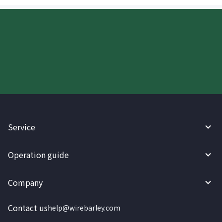
Try WireBarley now!
Service
Operation guide
Company
Contact us
help@wirebarley.com