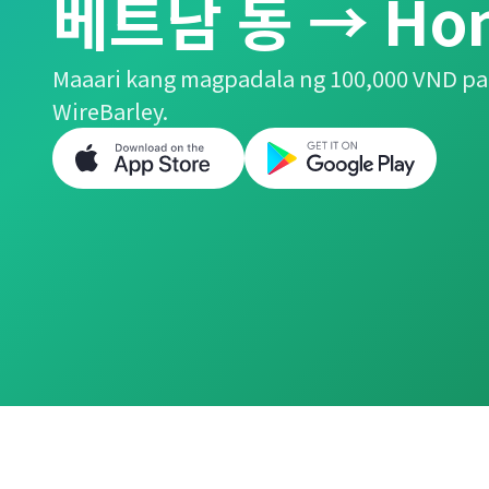
베트남 동 → Hong
Maaari kang magpadala ng 100,000 VND pa
WireBarley.