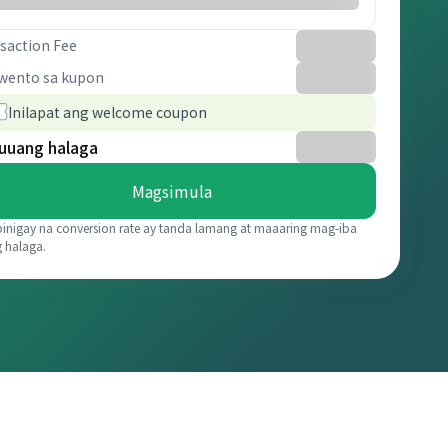
saction Fee
wento sa kupon
Inilapat ang welcome coupon
uuang halaga
Magsimula
binigay na conversion rate ay tanda lamang at maaaring mag-iba
g halaga.