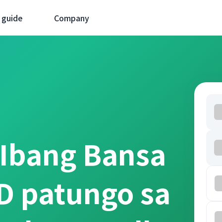
 guide
Company
 Ibang Bansa
D patungo sa