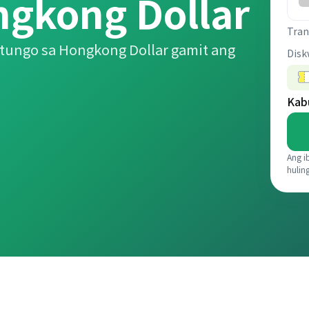
kong Dollar
Tran
tungo sa Hongkong Dollar gamit ang
Disk
Kab
Ang i
hulin