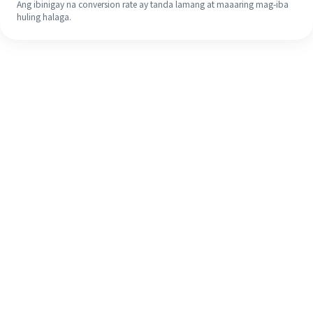
Ang ibinigay na conversion rate ay tanda lamang at maaaring mag-iba
huling halaga.
Kahit na ito ang iyong unang
pagkakataon, madaling tapusin ang
iyong pagpapadala sa ibang bansa
sa 4 na simpleng hakbang.