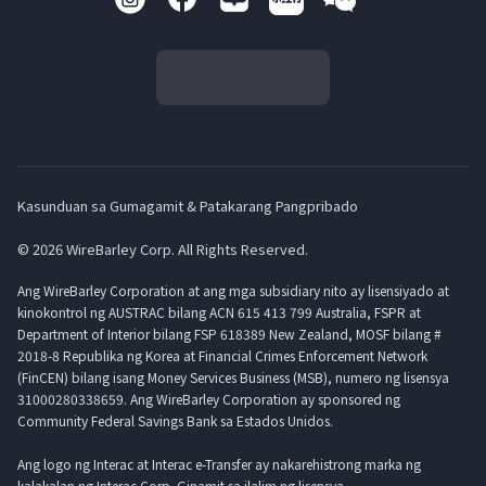
Kasunduan sa Gumagamit & Patakarang Pangpribado
© 2026 WireBarley Corp. All Rights Reserved.
Ang WireBarley Corporation at ang mga subsidiary nito ay lisensiyado at
kinokontrol ng AUSTRAC bilang ACN 615 413 799 Australia, FSPR at
Department of Interior bilang FSP 618389 New Zealand, MOSF bilang #
2018-8 Republika ng Korea at Financial Crimes Enforcement Network
(FinCEN) bilang isang Money Services Business (MSB), numero ng lisensya
31000280338659. Ang WireBarley Corporation ay sponsored ng
Community Federal Savings Bank sa Estados Unidos.
Ang logo ng Interac at Interac e-Transfer ay nakarehistrong marka ng
kalakalan ng Interac Corp. Ginamit sa ilalim ng lisensya.