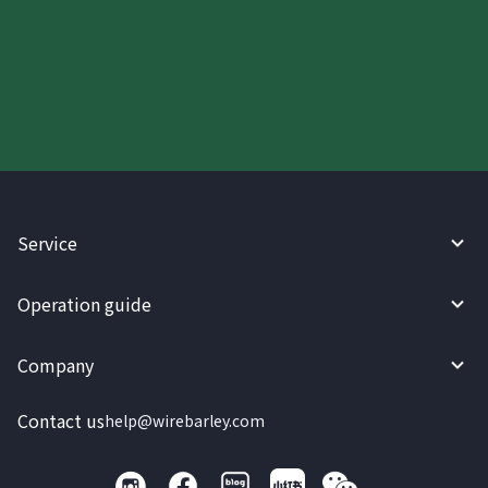
Try WireBarley now!
Service
Operation guide
Company
Contact us
help@wirebarley.com