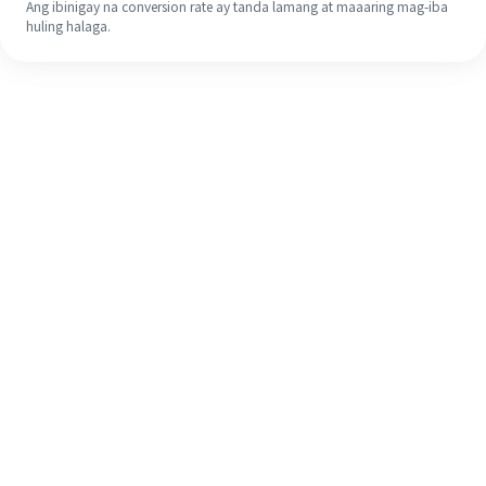
Ang ibinigay na conversion rate ay tanda lamang at maaaring mag-iba
huling halaga.
Kahit na ito ang iyong unang
pagkakataon, madaling tapusin ang
iyong pagpapadala sa ibang bansa
sa 4 na simpleng hakbang.