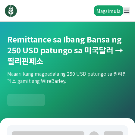
Magsimula
Remittance sa Ibang Bansa ng
250 USD patungo sa 미국달러 →
필리핀페소
Maaari kang magpadala ng 250 USD patungo sa 필리핀
페소 gamit ang WireBarley.