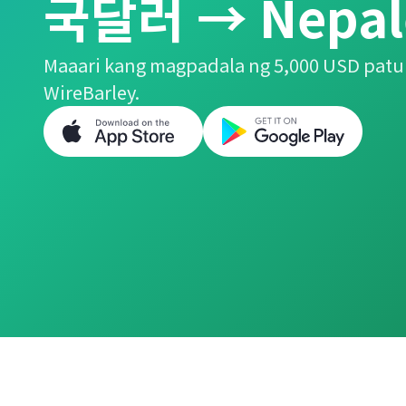
국달러 → Nepale
Maaari kang magpadala ng 5,000 USD patu
WireBarley.