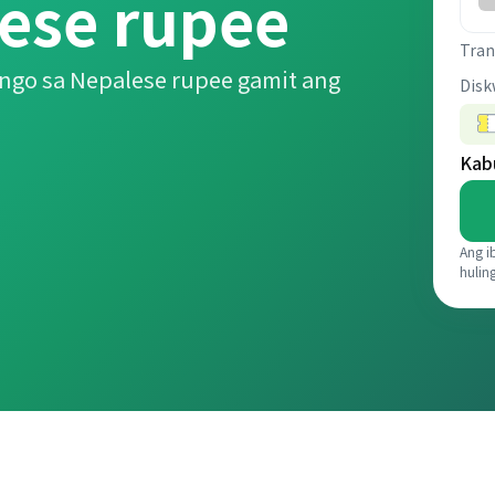
se rupee
Tran
ngo sa Nepalese rupee gamit ang
Disk
Kab
Ang i
hulin