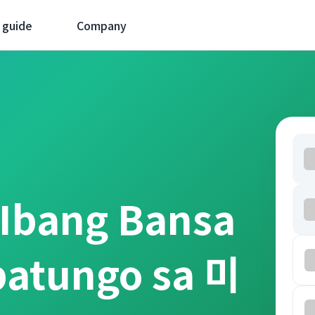
 guide
Company
 Ibang Bansa
patungo sa 미