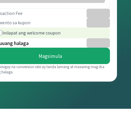
saction Fee
wento sa kupon
Inilapat ang welcome coupon
uuang halaga
Magsimula
binigay na conversion rate ay tanda lamang at maaaring mag-iba
g halaga.