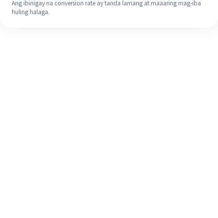
Ang ibinigay na conversion rate ay tanda lamang at maaaring mag-iba
huling halaga.
Kahit na ito ang iyong unang
pagkakataon, madaling tapusin ang
iyong pagpapadala sa ibang bansa
sa 4 na simpleng hakbang.