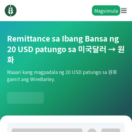
Magsimula
Remittance sa Ibang Bansa ng
20 USD patungo sa 미국달러 → 원
화
Maaari kang magpadala ng 20 USD patungo sa 원화
gamit ang WireBarley.