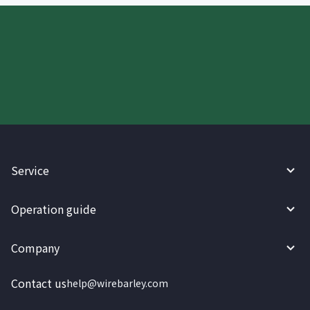
Try WireBarley now!
Service
Operation guide
Company
Contact us
help@wirebarley.com