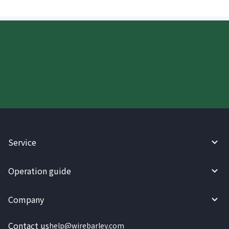
Try WireBarley now!
Service
Operation guide
Company
Contact us
help@wirebarley.com