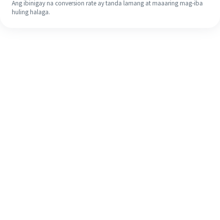
Ang ibinigay na conversion rate ay tanda lamang at maaaring mag-iba
huling halaga.
Kahit na ito ang iyong unang
pagkakataon, madaling tapusin ang
iyong pagpapadala sa ibang bansa
sa 4 na simpleng hakbang.