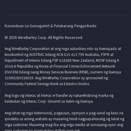
Kasunduan sa Gumagamit & Patakarang Pangpribado
© 2026 WireBarley Corp. All Rights Reserved.
Ang WireBarley Corporation at ang mga subsidiary nito ay lisensiyado at
kinokontrol ng AUSTRAC bilang ACN 615 413 799 Australia, FSPR at
Department of Interior bilang FSP 618389 New Zealand, MOSF bilang #
2018-8 Republika ng Korea at Financial Crimes Enforcement Network
(FinCEN) bilang isang Money Services Business (MSB), numero ng lisensya
31000280338659. Ang WireBarley Corporation ay sponsored ng
Community Federal Savings Bank sa Estados Unidos.
Ang logo ng Interac at Interac e-Transfer ay nakarehistrong marka ng
kalakalan ng Interac Corp. Ginamit sa ilalim ng lisensya.
Ang lahat ng mga testimonial, pagsusuri, opinyon o pag-aaral ng kaso na
ipinakita sa aming website ay maaaring hindi nagpapahiwatig ng lahat ng
mga customer. Maaaring mag-iba ang mga resulta at sumasang-ayon ang
mga customer na magpatuloy at their own risk.