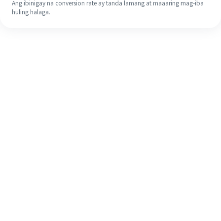
Ang ibinigay na conversion rate ay tanda lamang at maaaring mag-iba
huling halaga.
Kahit na ito ang iyong unang
pagkakataon, madaling tapusin ang
iyong pagpapadala sa ibang bansa
sa 4 na simpleng hakbang.